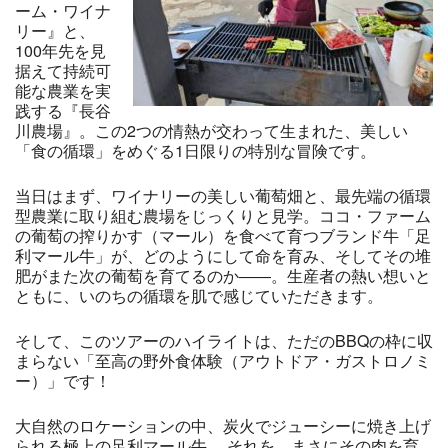
ーム・ワイナ
リー』と、
100年先を見
据えて持続可
能な農業を実
践する『長谷
川農場』。この2つの情熱が交わって生まれた、美しい
「食の循環」をめぐる1日限りの特別な冒険です。
当日はまず、ワイナリーの美しい葡萄畑と、最先端の循環
型農業に取り組む農場をじっくりと見学。ココ・ファーム
の葡萄の搾りかす（マール）を食べて育つブランド牛「足
利マール牛」が、どのようにして命を育み、そしてその堆
肥がまた次の葡萄を育てるのか――。生産者の熱い想いと
ともに、いのちの循環を肌で感じていただきます。
そして、このツアーのハイライトは、ただのBBQの枠に収
まらない「至高の野外食体験（アウトドア・ガストロノミ
ー）」です！
大自然のロケーションの中、炭火でジューシーに焼き上げ
られる極上の足利マール牛。 それを、まさにその肉を育