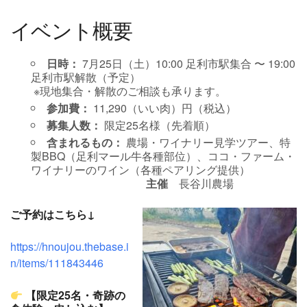
イベント概要
日時：
7月25日（土）10:00 足利市駅集合 〜 19:00
足利市駅解散（予定）
※現地集合・解散のご相談も承ります。
参加費：
11,290（いい肉）円（税込）
募集人数：
限定25名様（先着順）
含まれるもの：
農場・ワイナリー見学ツアー、特
製BBQ（足利マール牛各種部位）、ココ・ファーム・
ワイナリーのワイン（各種ペアリング提供）
主催
長谷川農場
ご予約はこちら↓
https://hnoujou.thebase.i
n/items/111843446
【限定25名・奇跡の