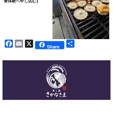
食体験へ申し込む】
F
E
X
共
Share
a
m
有
c
ai
e
l
b
o
o
k