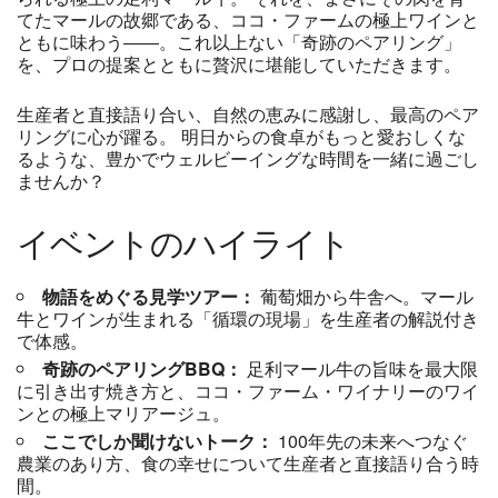
てたマールの故郷である、ココ・ファームの極上ワインと
ともに味わう――。これ以上ない「奇跡のペアリング」
を、プロの提案とともに贅沢に堪能していただきます。
生産者と直接語り合い、自然の恵みに感謝し、最高のペア
リングに心が躍る。 明日からの食卓がもっと愛おしくな
るような、豊かでウェルビーイングな時間を一緒に過ごし
ませんか？
イベントのハイライト
物語をめぐる見学ツアー：
葡萄畑から牛舎へ。マール
牛とワインが生まれる「循環の現場」を生産者の解説付き
で体感。
奇跡のペアリングBBQ：
足利マール牛の旨味を最大限
に引き出す焼き方と、ココ・ファーム・ワイナリーのワイ
ンとの極上マリアージュ。
ここでしか聞けないトーク：
100年先の未来へつなぐ
農業のあり方、食の幸せについて生産者と直接語り合う時
間。