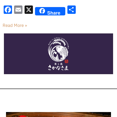
F
E
X
共
Share
a
m
有
c
ai
Read More »
e
l
b
o
o
k