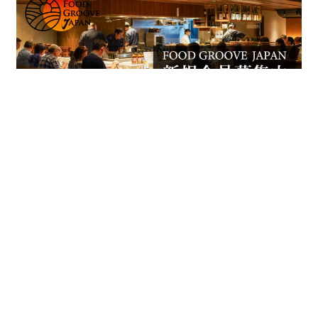
FOOD GROOVE JAPANは、
「心ふるえる食体験を、一緒に。」をテーマに、食を起
点とした「地方創生」「食育活動」「関係人口の創出」
に取り組んでいる会員制のコミュニティです。食に興味
のある一般消費者から食ビジネスの関係者まで、どなた
でも自由にご参加いただけます。登録は無料です。ぜひ私
たちと一緒に心震える食体験をしてみませんか？
© 2026 FOOD GROOVE JAPAN All Rights Reserved,