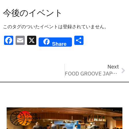
今後のイベント
このタグのついたイベントは登録されていません。
F
E
X
共
Share
a
m
有
c
ai
e
l
Next
b
FOOD GROOVE JAPANブログ
o
o
k