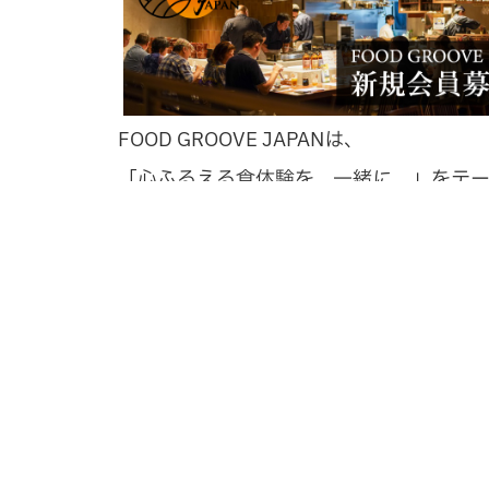
FOOD GROOVE JAPANは、
「心ふるえる食体験を、一緒に。」をテー
を起点とした「地方創生」「食育活動」
の創出」に取り組んでいる会員制のコミ
す。食に興味のある一般消費者から食ビジ
係者まで、どなたでも自由にご参加いただ
登録は無料です。ぜひ私たちと一緒に心震
験をしてみませんか？
© 2026 FOOD GROOVE JAPAN All Rights Reserved,