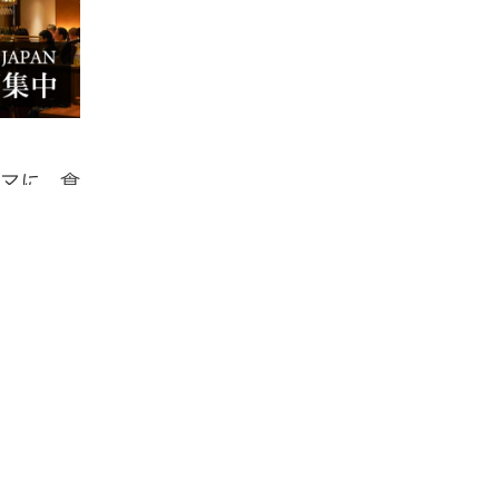
マに、食
「関係人口
ュニティで
ネスの関
けます。
える食体