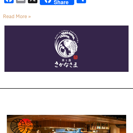
Share
a
m
有
c
ai
Read More »
e
l
b
o
o
k