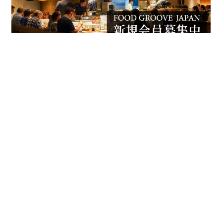
FOOD GROOVE JAPANは、
「心ふるえる食体験を、一緒に。」をテーマに、食を起
点とした「地方創生」「食育活動」「関係人口の創出」
に取り組んでいる会員制のコミュニティです。食に興味
のある一般消費者から食ビジネスの関係者まで、どなた
でも自由にご参加いただけます。登録は無料です。ぜひ私
たちと一緒に心震える食体験をしてみませんか？
© 2026 FOOD GROOVE JAPAN All Rights Reserved,