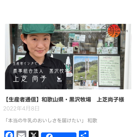
【生産者通信】和歌山県・黒沢牧場 上芝尚子様
2022年4月8日
「本当の牛乳のおいしさを届けたい」 和歌
F
E
X
共