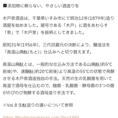
添加物に頼らない、やさしい酒造りを
木戸泉酒造は、千葉県いすみ市にて明治12年(1879年)造り
酒屋を始めました。屋号である「木戸」に酒をあわらす
「泉」で「木戸泉」を銘柄としてきました。
昭和31年(1956年)、三代目蔵元の決断により、醸造法を
「高温山廃酛(もと)」仕込みへと切り替えます。
高温山廃酛とは、一般的な仕込み方法である山廃酛(約5℃
前後)や、速醸酛(約20℃前後)より高温の55℃の状態で発酵
させる木戸泉酒造独自の手法。天然の生の乳酸菌を用いて
高温で酒母を仕込むので、麹菌・乳酸菌・酵母菌の3つの菌
がのびのび発酵する酒母造り手法です。
※Vol.8 生酛造りの違いについて参照
https://foodgroovejapan.com/?p=3394