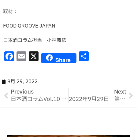
取材：
FOOD GROOVE JAPAN
日本酒コラム担当 小林舞依
F
E
X
共
Share
a
m
有
c
ai
e
l
9月 29, 2022
b
Previous
Next
日本酒コラムVol.10 つながる縁を大切に「御慶事ふくまる」茨城県・青木酒造
2022年9月29日 第1回【 岩城の酒と魚を楽しむ会】 報告レポート
o
o
k