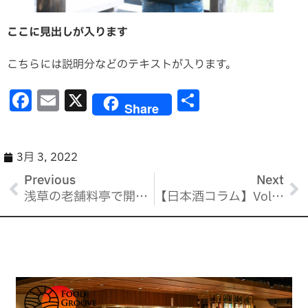
ここに見出しが入ります
こちらには説明分などのテキストが入ります。
F
E
X
共
Share
a
m
有
c
ai
e
l
3月 3, 2022
b
Previous
Next
浅草の老舗料亭で開催！和食マナー講座のご案内
【日本酒コラム】Vol.1 「暑い季節にぴったりの新しい日本酒の楽しみ方」宮城県・一ノ蔵
o
o
k