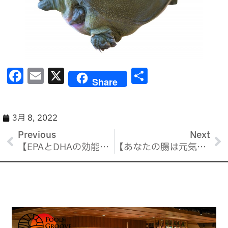
F
E
X
共
Share
a
m
有
c
ai
e
l
3月 8, 2022
b
Previous
Next
【EPAとDHAの効能②】
【あなたの腸は元気ですか？】
o
o
k