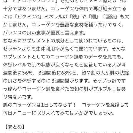
は「ヒドロキシプロリン」を始めとしたアミノ酸だけでは
十分ではありません。コラーゲンを体内で再び組み立てる
には「ビタミンC」ミネラルの「鉄」や「銅」「亜鉛」も欠
かせません。コラーゲンを豊富な食材を補うだけでなく、
バランスの良い食事が重要と言えます。
ちなみにサプリメントの成分として使われているものは、
ゼラチンよりも生体利用率が高くて優れています。そんな
サプリメントとしてのコラーゲン摂取のデータを見ても、
体感レベルで肌の状態が良くなったと回答している人が４
週間後に36％、８週間後に68%と、約７割の人が肌の状態
の良さを体感するのに８週間掛かります。そういう訳です
っぽんやコラーゲン鍋を食べた翌朝の肌がプルプル！はあ
り得ないです。
肌のコラーゲンは1日してならず！ コラーゲンを意識して
毎日メニューに取り入れてみてはいかがでしょうか。
【まとめ】