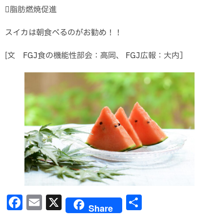
脂肪燃焼促進
スイカは朝食べるのがお勧め！！
[文 FGJ食の機能性部会：高岡、 FGJ広報：大内］
F
E
X
共
Share
a
m
有