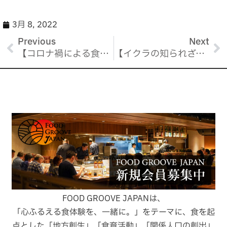
c
ai
e
l
3月 8, 2022
b
Previous
Next
【コロナ禍による食生活の変化】
【イクラの知られざる能力（前編）】
o
o
k
FOOD GROOVE JAPANは、
「心ふるえる食体験を、一緒に。」をテーマに、食を起
点とした「地方創生」「食育活動」「関係人口の創出」