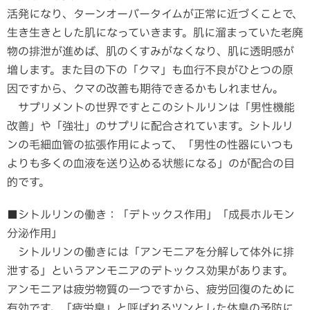
活発になり、ターンオーバータイムが正常に近づくことで、
生き生きとした肌になっていきます。肌に溜まっていた老廃
物の排泄が進めば、肌のくすみがなくなり、肌に透明感が
増します。また目の下の「クマ」も血行不良がひとつの原
因ですから、クマの改善も期待できるかもしれません。
サプリメントの世界ですとこのシトルリンは「男性機能
改善」や「強壮」のサプリに配合されています。シトルリ
ンの毛細血管の拡張作用によって、「男性の性器にいつも
よりも多くの血液を送り込める状態になる」のが配合の目
的です。
■シトルリンの働き：「デトックス作用」「成長ホルモン
分泌作用」
シトルリンの働きには「アンモニアを分解して体外に排
泄する」というアンモニアのデトックス効果があります。
アンモニアは疲労物質の一つですから、疲労回復のために
有効です。「疲労臭」と呼ばれるツンとした体臭の予防に