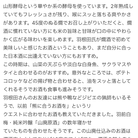
山形酵母という華やか系の酵母を使っています。2年熟成し
ていてもフレッシュさが残り、喉にスッと落ちる爽やかさ
があります。45度のぬる燗でお召し上がりいただくと、燗
酒に慣れていない方にも米の旨味と甘味が口の中にやわら
かく広がる味わいを楽しめます。羽根田氏が燗酒で初めて
美味しいと感じたお酒ということもあり、まだ自分に合っ
た日本酒に出逢えていない方にもおすすめ。
この時期は、山菜の天ぷらや淡白な白身魚、サクラマスや
タイと合わせるのがおすすめ。意外なところでは、ポテト
コロッケなどの揚げ物と合わせると、油をスッと落として
くれるそうでお酒も食事も進みそうです。
羽根田さんのお友達には熊や鴨などジビエの猟師もいるそ
うで、以前「熊に合うお酒を」というリ
クエストに合わせたお酒も教えていただきました。羽前白
梅・純米吟醸「山廃原酒」の数年寝かせ
ていたものを合わせたそうです。この山廃仕込みのお酒は