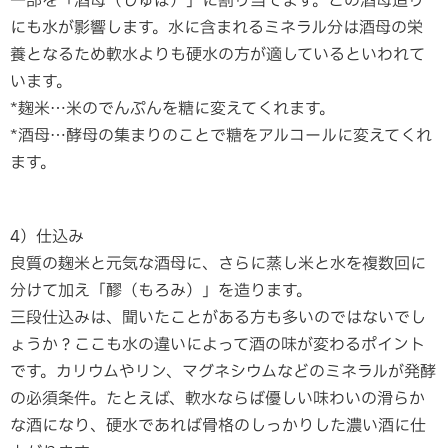
一部を「酒母（しゅぼ）」に割り当てます。この酒母造り
にも水が影響します。水に含まれるミネラル分は酒母の栄
養となるため軟水よりも硬水の方が適しているといわれて
います。
*麹米…米のでんぷんを糖に変えてくれます。
*酒母…酵母の集まりのことで糖をアルコールに変えてくれ
ます。
4）仕込み
良質の麹米と元気な酒母に、さらに蒸し米と水を複数回に
分けて加え「醪（もろみ）」を造ります。
三段仕込みは、聞いたことがある方も多いのではないでし
ょうか？ここも水の違いによって酒の味が変わるポイント
です。カリウムやリン、マグネシウムなどのミネラルが発酵
の必須条件。たとえば、軟水ならば優しい味わいの滑らか
な酒になり、硬水であれば骨格のしっかりした濃い酒に仕