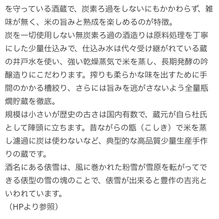
を守っている酒蔵で、炭素ろ過をしないにもかかわらず、雑
味が無く、米の旨みと熟成を楽しめるのが特徴。
炭を一切使用しない無炭素ろ過の酒造りは原料処理を丁寧
にした少量仕込みで、仕込み水は代々受け継がれている蔵
の井戸水を使い、強い乾燥蒸気で米を蒸し、長期発酵の吟
醸造りにこだわります。搾りも柔らかな味を出すために手
間のかかる槽絞り、さらには旨みを逃がさないよう全量瓶
燗貯蔵を徹底。
規模は小さいが歴史の古さは国内有数で、蔵元が自ら杜氏
として陣頭に立ちます。昔ながらの甑（こしき）で米を蒸
し濾過に炭は使わないなど、典型的な高品質少量生産手作
りの蔵です。
酒名にある俵雪は、風に巻かれた粉雪が雪原を転がってで
きる俵型の雪の塊のことで、俵雪が出来ると豊作の吉兆と
いわれています。
（HPより参照）