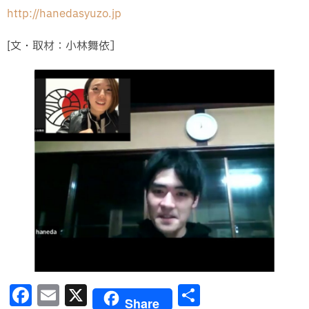
http://hanedasyuzo.jp
[文・取材：小林舞依］
F
E
X
共
Share