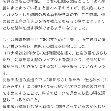
を見るのもこの季節。「うちの山廃を酒質として『よく綺
麗にまとまっている』と言われるのですが、個人的にもっ
とガツンとした酸味のある酒も好きなので、ここ数年、他
の蔵の山廃の仕込みを色々教えてもらって徐々にはっきり
とした酸味を出す事ができるようになりました。
今回は酸味を纏う甘さを出すために工夫し、強すぎない優
しい甘みを残し、酸味との両立を目指しました。」
コロナ禍2020年からの出荷量減を経て、仕込み量を減らし
たり、効率を考え蔵のレイアウトを変えたり、時間的にも
余裕をあけた酒造りにするなど工夫を凝らしているそうで
す。
羽根田酒造の酒造りでは2年熟成させるため「仕込み水（し
こみみず）」には先祖代々受け継がれてきた硬めの井戸水
を多めにすることで、熟成のピークを遅めにし飲み頃を調
整しているとのこと。
毎年試行錯誤しながら酒造りに向き合っているのが伝わり