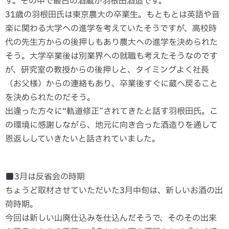
す。その中で最古の酒蔵が羽根田酒造です。
31歳の羽根田氏は東京農大の卒業生。もともとは英語や音
楽に関わる大学への進学を考えていたそうですが、高校時
代の先生方からの後押しもあり農大への進学を決められた
そう。大学卒業後は別業界への就職も考えたそうなのです
が、研究室の教授からの後押しと、タイミングよく社長
（お父様）からの連絡もあり、卒業後すぐに蔵へ戻ること
を決められたのだそう。
出逢った方々に“軌道修正”されてきたと話す羽根田氏。こ
の環境に感謝しながら、地元に向き合った酒造りを通して
恩返ししていきたいと話されていました。
3月は反省会の時期
ちょうど取材させていただいた3月中旬は、新しいお酒の出
荷時期。
今回は新しい山廃仕込みを仕込んだそうで、そのその出来