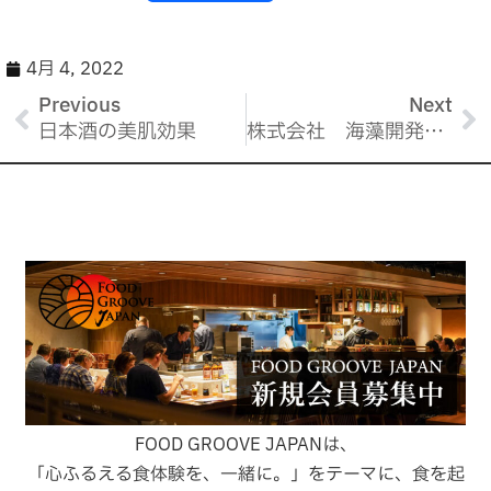
a
m
有
c
ai
e
l
4月 4, 2022
b
Previous
Next
日本酒の美肌効果
株式会社 海藻開発コンブリオ 代表取締役 菊地幾代様
o
o
k
FOOD GROOVE JAPANは、
「心ふるえる食体験を、一緒に。」をテーマに、食を起