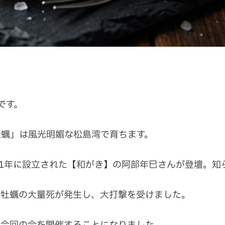
です。
牡蠣」は風光明媚な松島湾で育ちます。
11年に設立された【和がき】の阿部年巳さんが登壇。
は牡蠣の大量死が発生し、大打撃を受けました。