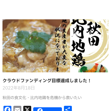
クラウドファンディング目標達成しました！
2022年8月18日
秋田の食文化・比内地鶏を危機から救いたい
F
E
X
共