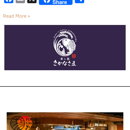
Share
a
m
有
c
ai
Read More »
e
l
b
o
o
k