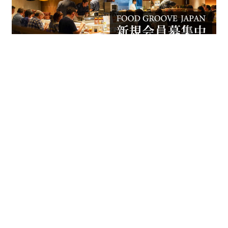
FOOD GROOVE JAPANは、
「心ふるえる食体験を、一緒に。」をテーマに、食を起
点とした「地方創生」「食育活動」「関係人口の創出」
に取り組んでいる会員制のコミュニティです。食に興味
のある一般消費者から食ビジネスの関係者まで、どなた
でも自由にご参加いただけます。登録は無料です。ぜひ私
たちと一緒に心震える食体験をしてみませんか？
© 2026 FOOD GROOVE JAPAN All Rights Reserved,