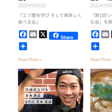
2022年9月30日
2022年9月
『エゾ鹿を学び そして美味しく
「第1回 
食べる会』
む会」を
F
E
X
F
Share
a
m
a
共
共
c
ai
c
有
有
e
l
e
l
Read More »
Read More 
b
b
o
o
o
o
k
k