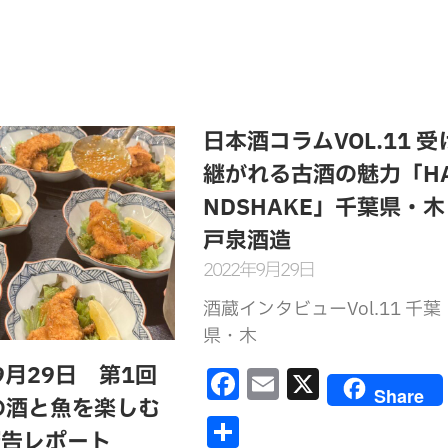
日本酒コラムVOL.11 受
継がれる古酒の魅力「H
NDSHAKE」千葉県・木
戸泉酒造
2022年9月29日
酒蔵インタビューVol.11 千葉
県・木
F
E
X
年9月29日 第1回
Share
a
m
の酒と魚を楽しむ
共
c
ai
報告レポート