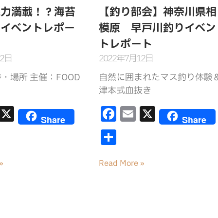
o
魅力満載！？海苔
【釣り部会】神奈川県相
k
んイベントレポー
模原 早戸川釣りイベン
トレポート
12日
2022年7月12日
・場所 主催：FOOD
自然に囲まれたマス釣り体験
津本式血抜き
E
X
F
E
X
Share
Share
m
a
m
共
ai
c
ai
有
e
l
»
Read More »
b
o
o