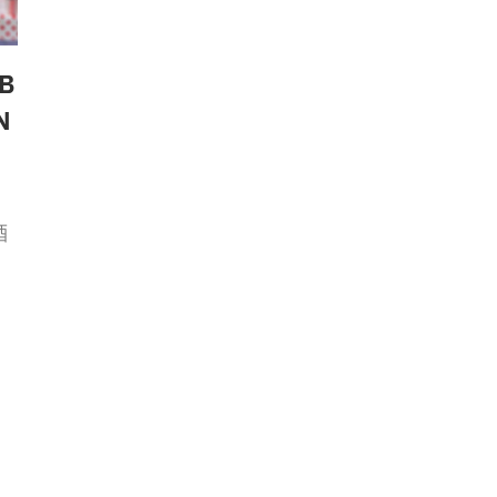
B
N
酒