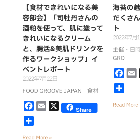
k
o
【食材できれいになる美
海苔の
o
容部会】「司牡丹さんの
だくさ
k
酒粕を使って、肌に塗って
ト
2022年7月
きれいになるクリーム
と、腸活&美肌ドリンクを
主催・日時
GRO
作るワークショップ」イ
ベントレポート
F
2022年7月22日
a
共
c
FOOD GROOVE JAPAN 食材
有
e
l
F
E
X
Read More 
b
Share
a
m
共
o
c
ai
有
o
e
l
Read More »