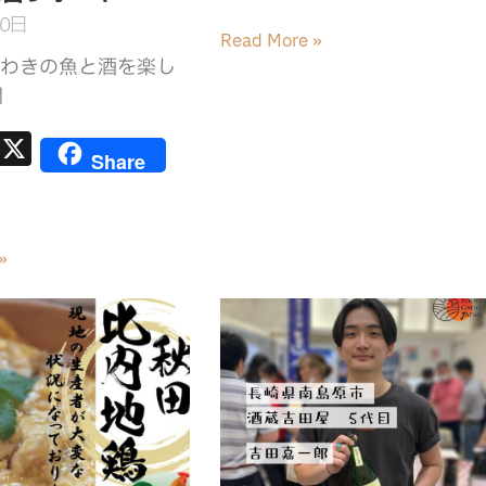
有
e
l
30日
Read More »
b
いわきの魚と酒を楽し
o
開
o
E
X
k
Share
m
ai
»