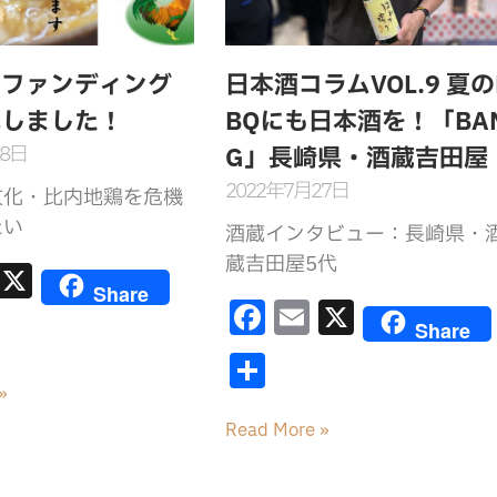
ドファンディング
日本酒コラムVOL.9 夏の
成しました！
BQにも日本酒を！「BA
18日
G」長崎県・酒蔵吉田屋
2022年7月27日
文化・比内地鶏を危機
たい
酒蔵インタビュー：長崎県・
蔵吉田屋5代
E
X
Share
m
F
E
X
Share
ai
a
m
共
c
ai
有
»
e
l
Read More »
b
o