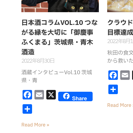
日本酒コラムVOL.10 つな
クラウ
がる縁を大切に「御慶事
目標達
2022年8月
ふくまる」茨城県・青木
酒造
秋田の食
2022年8月30日
から救い
F
酒蔵インタビューVol.10 茨城
県・青
a
共
c
F
E
X
有
Share
e
l
a
m
共
Read More 
b
c
ai
有
o
e
l
Read More »
o
b