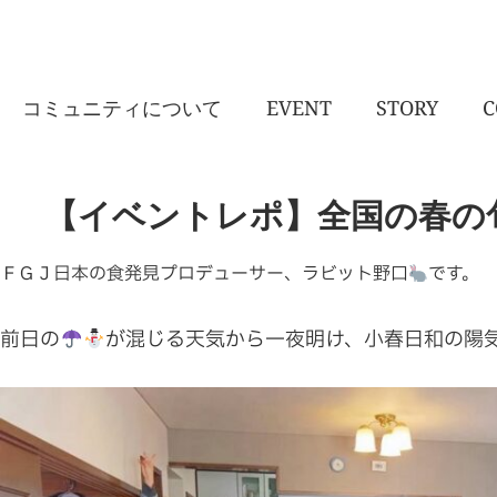
コミュニティについて
EVENT
STORY
C
【イベントレポ】全国の春の旬食
ＦＧＪ日本の食発見プロデューサー、ラビット野口
です。
前日の
が混じる天気から一夜明け、小春日和の陽