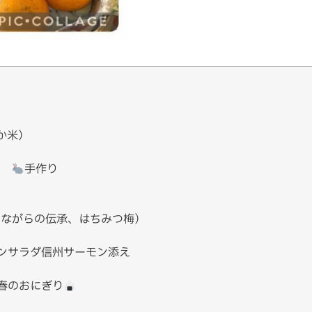
か米）
き)
手作り
しながらの伝承、はちみつ梅）
ンサラダ信州サーモン添え
春のおにぎり