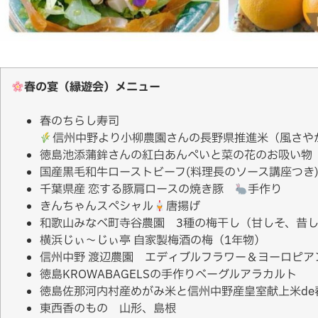
春の宴（縁遊会）メニュー
春のちらし寿司
信州中野より小柳農園さんの長野県推進米（風さや
徳島池添蒲鉾さんの紅白あんぺいと菜の花のお吸い物
国産黒毛和牛ローストビーフ(料理長のソース講座つ
千葉県産 恋する豚肩ロースの焼き豚
手作り
きんちゃんスペシャル
唐揚げ
和歌山みなべ町寺谷農園 3種の梅干し（甘しそ、昔
横浜じぃ〜じぃ亭 自家製梅酒の梅（1年物）
信州中野 渡辺農園 エディブルフラワー＆ヨーロピア
徳島KROWABAGELSの手作りベーグルアラカルト
徳島佐那河内村産めがみ米と信州中野産皇室献上米de
東西香のもの 山形、島根