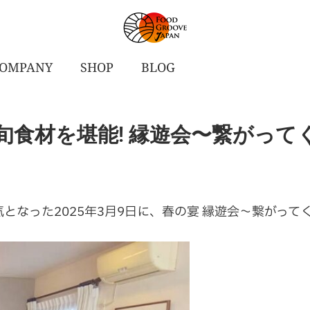
OMPANY
SHOP
BLOG
材を堪能! 縁遊会〜繋がってくれて
気となった
2025年3月9日に、春の宴 縁遊会〜繋がってく