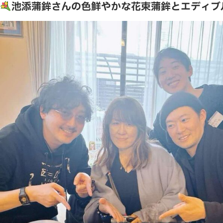
池添蒲鉾さんの色鮮やかな花束蒲鉾とエディブ