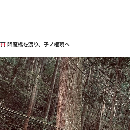
降魔橋を渡り、子
ノ権現へ